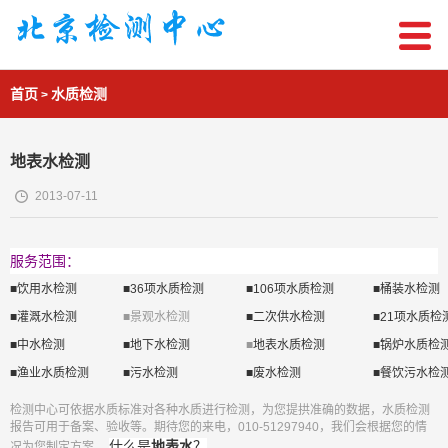
首页
水质检测
>
地表水检测
2013-07-11
服务范围：
■饮用水检测
■36项水质检测
■106项水质检测
■桶装水检测
■灌溉水检测
■景观水检测
■二次供水检测
■21项水质检
■中水检测
■地下水检测
■
地表水质检测
■锅炉水质检
■渔业水质检测
■污水检测
■废水检测
■餐饮污水检
检测中心可依据水质标准对各种水质进行检测，为您提拱准确的数据，水质检测
报告可用于备案、验收等。期待您的来电，010-51297940，我们会根据您的情
什么是
地表水
？
况为您制定方案。