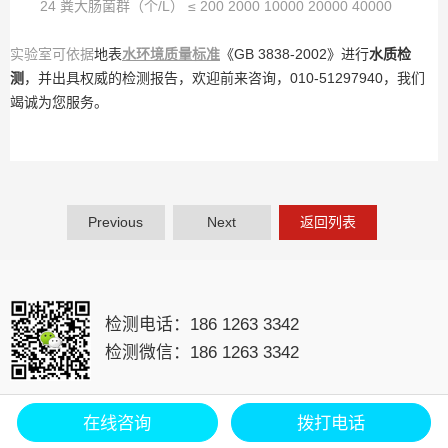
24 粪大肠菌群（个/L） ≤ 200 2000 10000 20000 40000
实验室可依据
地表
水环境质量标准
《GB 3838-2002》进行
水质检
测
，并出具权威的检测报告，欢迎前来咨询，010-51297940，我们
竭诚为您服务。
Previous
Next
返回列表
检测电话：
186 1263 3342
检测微信：
186 1263 3342
在线咨询
拨打电话
CopyRight 2013-2019
北京检测中心
京ICP备15002359号
版权所有