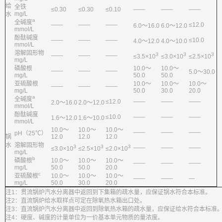
给
全铁
≤0.30
≤0.30
≤0.10
——
——
——
mg/L
水
a
全碱度
——
——
——
≤12.0
6.0～16.0
6.0～12.0
mmol/L
酚酞碱度
——
——
——
≤10.0
4.0～12.0
4.0～10.0
mmol/L
溶解固形物
3
3
3
——
——
——
≤3.5×10
≤3.0×10
≤2.5×10
mg/L
磷酸根
10.0～
10.0～
——
——
——
5.0～30.0
mg/L
50.0
50.0
亚硫酸根
10.0～
10.0～
10.0～
——
——
——
mg/L
50.0
30.0
20.0
a
全碱度
≤12.0
——
——
——
2.0～16.0
2.0～12.0
mmol/L
酚酞碱度
≤10.0
——
——
——
1.6～12.0
1.6～10.0
mmol/L
10.0～
10.0～
10.0～
——
——
——
pH（25℃）
锅
12.0
12.0
12.0
水
溶解固形物
3
3
3
——
——
——
≤3.0×10
≤2.5×10
≤2.0×10
mg/L
b
磷酸根
10.0～
10.0～
10.0～
——
——
——
mg/L
50.0
50.0
20.0
c
亚硫酸根
10.0～
10.0～
10.0～
——
——
—
mg/L
50.0
30.0
20.0
注1：贯流锅炉汽水分离器中返回到下集箱的疏水量，应保证锅水符合本标准。
注2：直流锅炉给水取样点可定在除氧热水箱出口处。
注3：直流锅炉汽水分离器中返回到除氧热水箱的疏水量，应保证给水符合本标准
注4：硬度、碱度的计量单位为一价基本单元物质的量浓度。