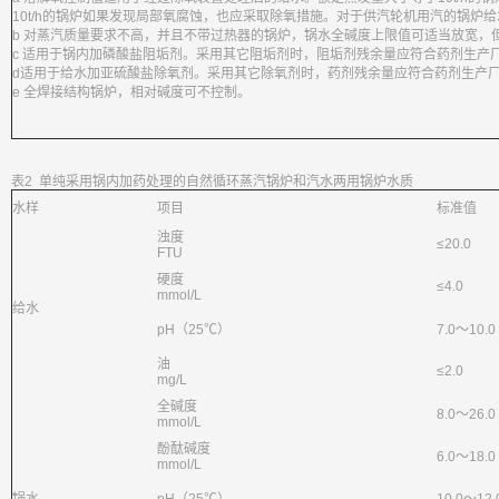
10t/h的锅炉如果发现局部氧腐蚀，也应采取除氧措施。对于供汽轮机用汽的锅炉给水含
b 对蒸汽质量要求不高，并且不带过热器的锅炉，锅水全碱度上限值可适当放宽，
c 适用于锅内加磷酸盐阻垢剂。采用其它阻垢剂时，阻垢剂残余量应符合药剂生产
d适用于给水加亚硫酸盐除氧剂。采用其它除氧剂时，药剂残余量应符合药剂生产
e 全焊接结构锅炉，相对碱度可不控制。
表2 单纯采用锅内加药处理的自然循环蒸汽锅炉和汽水两用锅炉水质
水样
项目
标准值
浊度
≤20.0
FTU
硬度
≤4.0
mmol/L
给水
pH（25℃）
7.0～10.0
油
≤2.0
mg/L
全碱度
8.0～26.0
mmol/L
酚酞碱度
6.0～18.0
mmol/L