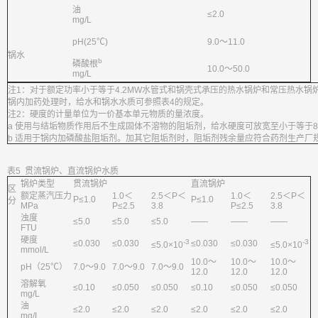
油
≤2.0
mg/L
pH(25℃)
9.0～11.0
锅水
b
磷酸根
10.0～50.0
mg/L
注1：对于额定功率小于等于4.2MW水管式和锅壳式承压的热水锅炉和常压热水锅
锅内加药处理时，给水和锅水水质可参照表4的规定。
注2：硬度的计量单位为一价基本单元物质的量浓度。
a 使用与结垢物质作用后不生成固体不溶物的阻垢剂，给水硬度可放宽至小于等于8.0 
b 适用于锅内加磷酸盐阻垢剂。加其它阻垢剂时，阻垢剂残余量应符合药剂生产厂
表5 贯流锅炉、直流锅炉水质
锅炉类型
贯流锅炉
直流锅炉
区
额定蒸汽压力
1.0＜
2.5＜P＜
1.0＜
2.5＜P＜
P≤1.0
P≤1.0
分
MPa
P≤2.5
3.8
P≤2.5
3.8
浊度
≤5.0
≤5.0
≤5.0
——
——
——
FTU
硬度
-3
-3
≤0.030
≤0.030
≤0.030
≤0.030
≤5.0×10
≤5.0×10
mmol/L
10.0～
10.0～
10.0～
pH（25℃）
7.0～9.0
7.0～9.0
7.0～9.0
12.0
12.0
12.0
溶解氧
≤0.10
≤0.050
≤0.050
≤0.10
≤0.050
≤0.050
mg/L
油
≤2.0
≤2.0
≤2.0
≤2.0
≤2.0
≤2.0
mg/L