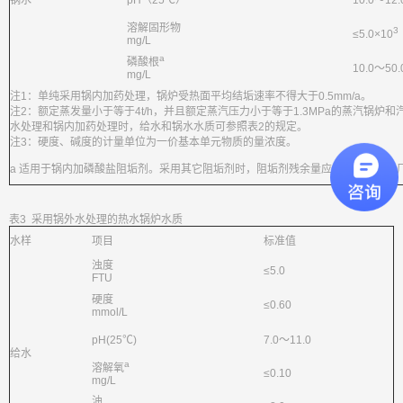
锅水
pH（25℃）
10.0～12.
溶解固形物
3
≤5.0×10
mg/L
a
磷酸根
10.0～50.
mg/L
注1：单纯采用锅内加药处理，锅炉受热面平均结垢速率不得大于0.5mm/a。
注2：额定蒸发量小于等于4t/h，并且额定蒸汽压力小于等于1.3MPa的蒸汽锅炉
水处理和锅内加药处理时，给水和锅水水质可参照表2的规定。
注3：硬度、碱度的计量单位为一价基本单元物质的量浓度。
a 适用于锅内加磷酸盐阻垢剂。采用其它阻垢剂时，阻垢剂残余量应符合药剂生产
表3 采用锅外水处理的热水锅炉水质
水样
项目
标准值
浊度
≤5.0
FTU
硬度
≤0.60
mmol/L
pH(25℃)
7.0～11.0
给水
a
溶解氧
≤0.10
mg/L
油