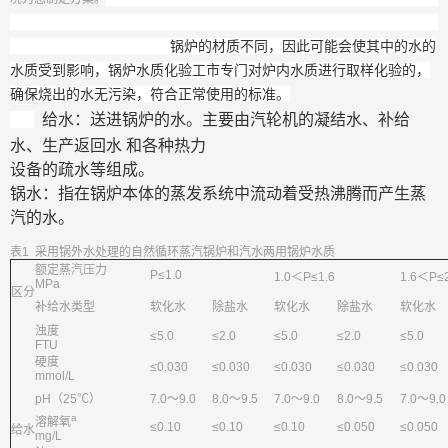
锅炉的材质不同，因此可能会使其中的水的
水质受到影响，锅炉水质化验工市专门对炉内水质进行取样化验的，
确保烧出的水无污染，符合正常使用的标准。
给水：送进锅炉的水。主要由汽轮机的凝结水、补给
水、生产返回水 和各种热力
设备的疏水等组成。
锅水：指在锅炉本体的蒸发系统中流动着受热沸腾而产生蒸
汽的水。
表1 采用锅外水处理的自然循环蒸汽锅炉和汽水两用锅炉水质
额定蒸汽压力
P≤1.0
1.0＜P≤1.6
1.6＜P≤2
MPa
区分
补给水类型
软化水
除盐水
软化水
除盐水
软化水
浊度
≤5.0
≤2.0
≤5.0
≤2.0
≤5.0
FTU
硬度
≤0.030
≤0.030
≤0.030
≤0.030
≤0.030
mmol/L
pH（25℃）
7.0～9.0
8.0～9.5
7.0～9.0
8.0～9.5
7.0～9.0
a
溶解氧
≤0.10
≤0.10
≤0.10
≤0.050
≤0.050
给水
mg/L