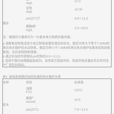
≤2.0
mg/L
全铁
≤0.30
mg/L
b
pH(25℃)
9.0～11.0
锅水
c
磷酸根
5.0～50.0
mg/L
注：硬度的计量单位为一价基本单元物质的量浓度。
a 溶解氧控制值适用于经过除氧装置处理后的给水。额定功率大于等于7.0MW的
承压热水锅炉给水应除氧，额定功率小于7.0MW的承压热水锅炉如果发现局部氧
腐蚀，也应采取除氧措施。
b 通过补加药剂使锅水pH控制在9.0～11.0。
c 适用于锅内加磷酸盐阻垢剂。采用其它阻垢剂时，阻垢剂残余量应符合药剂生
产厂规定的指标。
表4 单纯采用锅内加药处理的热水锅炉水质
水样
项目
标准值
浊度
≤20.0
FTU
a
硬度
≤6.0
mmol/L
给水
pH(25℃)
7.0～11.0