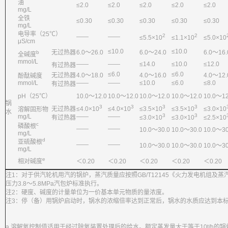
油
≤2.0
≤2.0
≤2.0
≤2.0
≤2.0
mg/L
全铁
≤0.30
≤0.30
≤0.30
≤0.30
≤0.30
mg/L
电导率（25℃）
2
2
——
——
≤5.5×10
≤1.1×10
≤5.0×10
μS/cm
≤10.0
≤10.0
无过热器
6.0～26.0
6.0～24.0
6.0～16.
b
全碱度
mmol/L
——
——
≤14.0
≤10.0
≤12.0
有过热器
≤6.0
≤6.0
无过热器
4.0～18.0
4.0～16.0
4.0～12.
酚酞碱度
mmol/L
——
——
≤10.0
≤6.0
≤8.0
有过热器
pH（25℃）
10.0～12.0
10.0～12.0
10.0～12.0
10.0～12.0
10.0～12
锅
3
3
3
3
无过热器
≤4.0×10
≤4.0×10
≤3.5×10
≤3.5×10
≤3.0×10
溶解固形物
水
3
3
mg/L
——
——
有过热器
≤3.0×10
≤3.0×10
≤2.5×10
c
磷酸根
——
——
10.0～30.0
10.0～30.0
10.0～30
mg/L
d
亚硫酸根
——
——
10.0～30.0
10.0～30.0
10.0～30
mg/L
e
相对碱度
＜0.20
＜0.20
＜0.20
＜0.20
＜0.20
注1：对于供汽轮机用汽的锅炉，蒸汽质量应按照GB/T12145《火力发电机组及
压力3.8～5.8MPa汽包炉标准执行。
注2：硬度、碱度的计量单位为一价基本单元物质的量浓度。
注3：停（备）用锅炉启动时，锅水的浓缩倍率达到正常后，锅水的水质应达到本
a 溶解氧控制值适用于经过除氧装置处理后的给水。额定蒸发量大于等于10t/h的