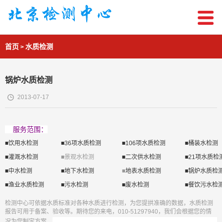
首页
水质检测
>
锅炉水质检测
2013-07-17
服务范围：
■饮用水检测
■36项水质检测
■106项水质检测
■桶装水检测
■灌溉水检测
■景观水检测
■二次供水检测
■21项水质检
■中水检测
■地下水检测
■
地表水质检测
■锅炉水质检
■渔业水质检测
■污水检测
■废水检测
■餐饮污水检
检测中心可依据水质标准对各种水质进行检测，为您提拱准确的数据，水质检测
报告可用于备案、验收等。期待您的来电，010-51297940，我们会根据您的情
况为您制定方案。